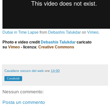
Dubai in Time Lapse
from
Debashis Talukdar
on
Vimeo
.
Photo e video credit
Debashis Talukdar
caricato
su
Vimeo
- licenza:
Creative Commons
Cavaliere oscuro del web
ore
14:00
Condividi
Nessun commento:
Posta un commento