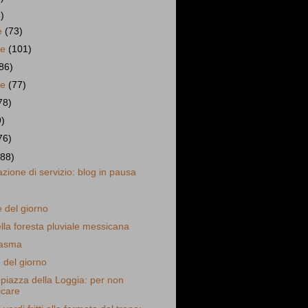
)
e
(73)
re
(101)
86)
re
(77)
78)
9)
76)
(88)
ione di servizio: blog in pausa
 del giorno
ella foresta pluviale messicana
tasma
 del giorno
 piazza della Loggia: per non
icare