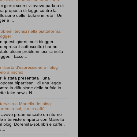
ei giorni scorsi vi avevo parlato di
na proposta di legge contro la
iffusione delle bufale in rete . Un
er è ...
roblemi tecnici nella piattaforma
logger
n questi giorni molti blogger
compreso il sottoscritto) hanno
otato alcuni problemi tecnici nella
ogger. Ecco...
a libertà d'espressione e i blog
ono a rischio
eri è stata presentata una
roposta bipartisan di una legge
ontro la diffusione delle bufale in
ette fake news. N...
ntervista a Mariella del blog
oremifa-sol, libri e caffè
i avevo preannunciato un ritorno
lle interviste e riparto con Mariella
el blog Doremifa-sol, libri e caffè .
...