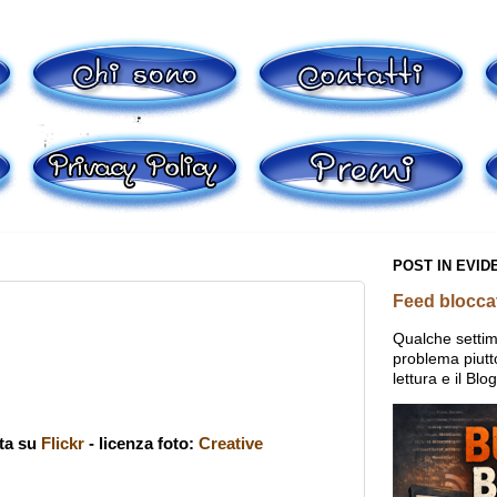
POST IN EVID
Feed bloccat
Qualche setti
problema piutto
lettura e il Blo
ata su
Flickr
- licenza foto:
Creative