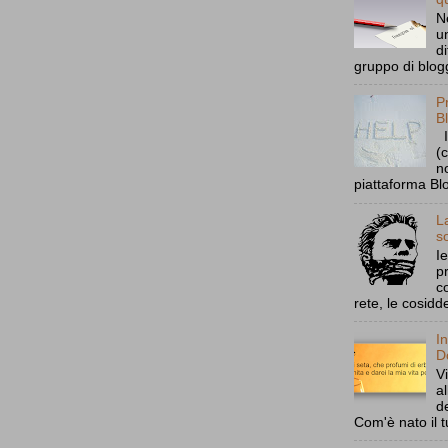
N
u
d
gruppo di blogg
P
B
I
(
n
piattaforma Bl
L
s
I
p
c
rete, le cosidd
I
D
V
a
d
Com'è nato il tu