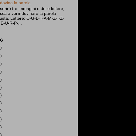
ndovina la parola
nserirò tre immagini e delle lettere,
occa a voi indovinare la parola
iusta. Lettere: C-G-L-T-A-M-Z-I-Z-
-E-U-R-P-...
OG
)
)
)
)
)
)
)
)
)
)
)
)