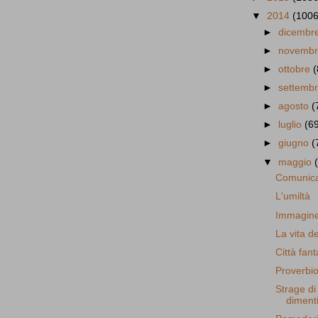
▼
2014
(1006
►
dicembr
►
novemb
►
ottobre
(
►
settemb
►
agosto
(
►
luglio
(6
►
giugno
(
▼
maggio
Comunicaz
L'umiltà
Immagine
La vita d
Città fan
Proverbio
Strage di
diment