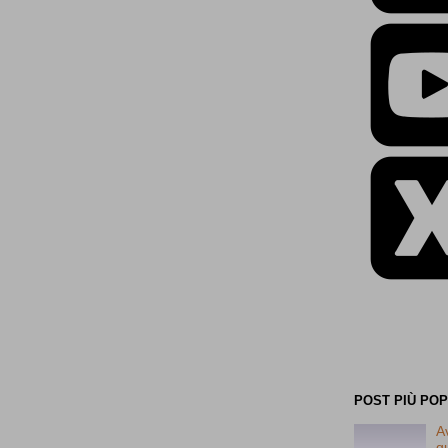
POST PIÙ PO
A
q